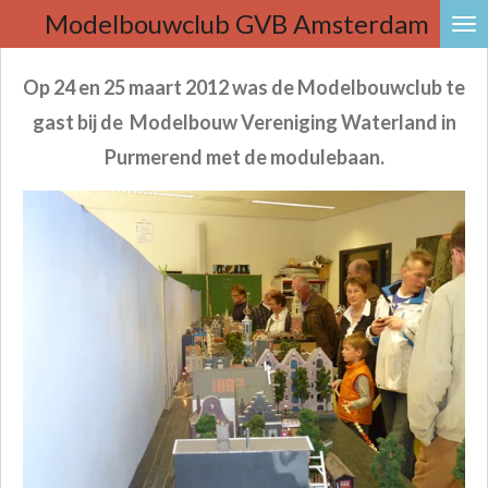
Modelbouwclub
GVB Amsterdam
Ga
direct
naar
Op 24 en 25 maart 2012 was de Modelbouwclub te
de
gast bij de Modelbouw Vereniging Waterland in
hoofdinhoud
Purmerend met de modulebaan.