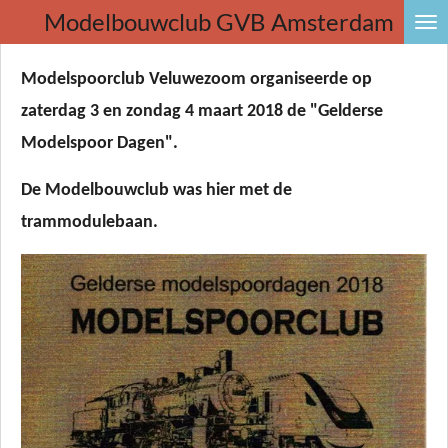
Modelbouwclub
GVB Amsterdam
Ga
direct
naar
Modelspoorclub Veluwezoom organiseerde op
de
zaterdag 3 en zondag 4 maart 2018 de "Gelderse
hoofdinhoud
Modelspoor Dagen".
De Modelbouwclub was hier met de
trammodulebaan.