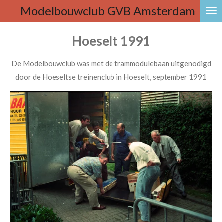
Modelbouwclub
GVB Amsterdam
Ga
direct
Hoeselt 1991
naar
de
De Modelbouwclub was met de trammodulebaan uitgenodigd
hoofdinhoud
door de Hoeseltse treinenclub in Hoeselt, september 1991